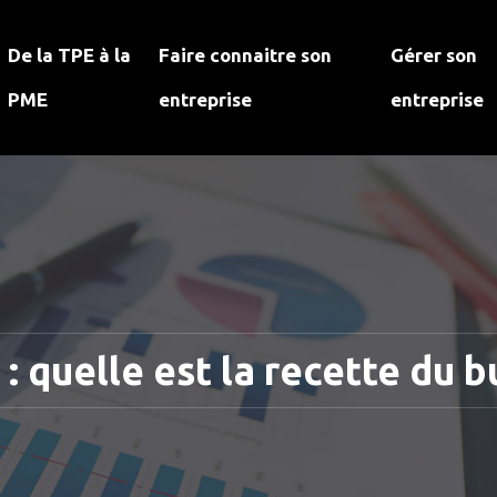
De la TPE à la
Faire connaitre son
Gérer son
PME
entreprise
entreprise
 quelle est la recette du bu