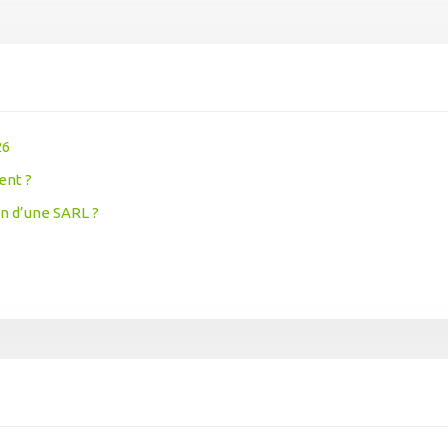
26
ent ?
on d’une SARL ?