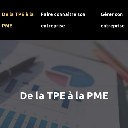
De la TPE à la
Faire connaitre son
Gérer son
PME
entreprise
entreprise
De la TPE à la PME