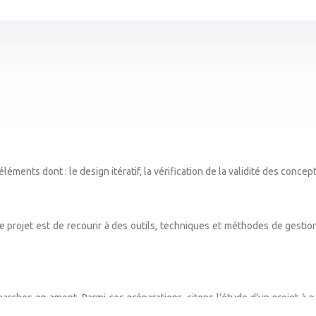
éments dont : le design itératif, la vérification de la validité des concep
projet est de recourir à des outils, techniques et méthodes de gestion
hes en amont. Parmi ces préparations, citons l’étude d’un projet à par
 juridiques et techniques.