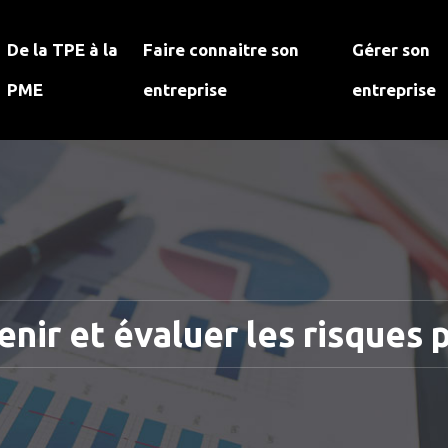
De la TPE à la
Faire connaitre son
Gérer son
PME
entreprise
entreprise
ir et évaluer les risques 