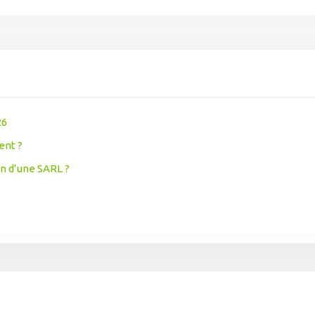
26
ent ?
on d’une SARL ?